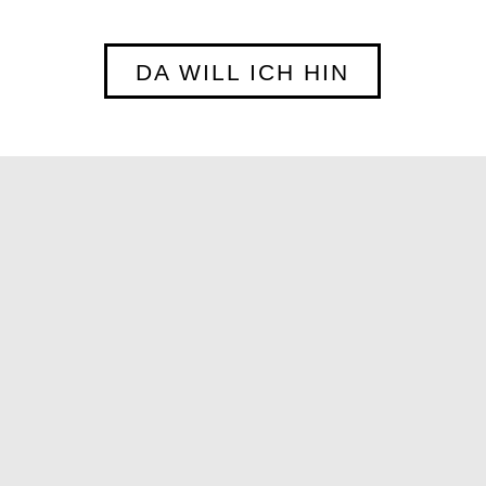
DA WILL ICH HIN
Unsere Werkstatt ist aber mehr als
ein reines Künstleratelier:
Hier werden auch Lieblingsstücke
repariert und geschichtsträchtige
Einzelstücke restauriert oder zu
einem neuen und modernen
Schmuckstück umgearbeitet.